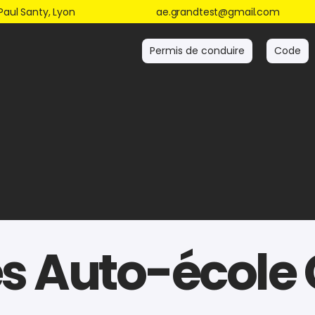
Paul Santy, Lyon
ae.grandtest@gmail.com
Permis de conduire
Code
s Auto-école