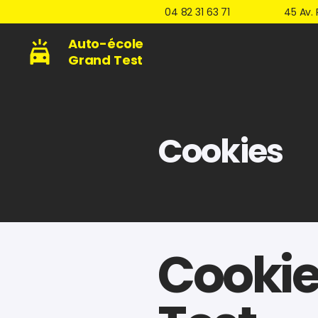
04 82 31 63 71
45 Av. 
Auto-école
Grand Test
Cookies
Cookie