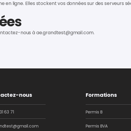
 en ligne. Elles stockent vos données sur des serveurs sé
ées
contactez-nous à
ae.grandtest@gmail.com
.
actez-nous
Formations
31 63 71
Permis B
andtest@gmail.com
Permis BVA