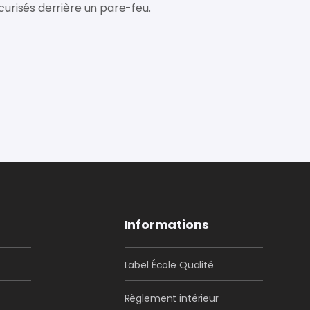
curisés derrière un pare-feu.
Informations
Label École Qualité
Règlement intérieur