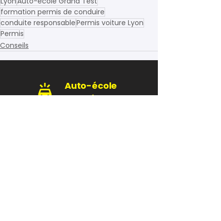
Lyon
Auto-école Grand Test
formation permis de conduire
conduite responsable
Permis voiture Lyon
Permis
Conseils
Auto-école
Grand Test
+4,9/5
Contactez-nous