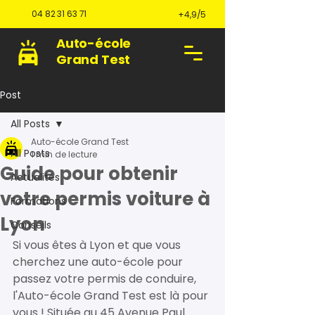
04 82 31 63 71
+4,9/5
Auto-école
Grand Test
Post
All Posts
Auto-école Grand Test
All Posts
1 min de lecture
Guide pour obtenir
Actualités
votre permis voiture à
Formations
Lyon
Conseils
Si vous êtes à Lyon et que vous 
cherchez une auto-école pour 
passez votre permis de conduire, 
l'Auto-école Grand Test est là pour 
vous ! Située au 45 Avenue Paul 