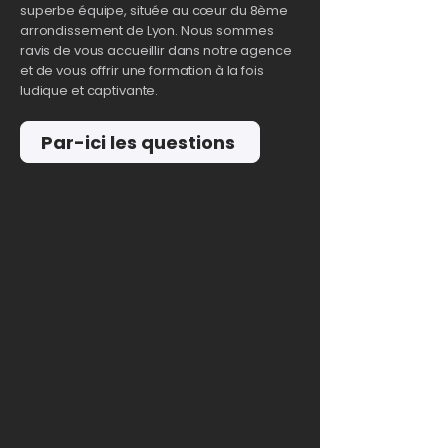
superbe équipe, située au cœur du 8ème
arrondissement de Lyon. Nous sommes
ravis de vous accueillir dans notre agence
et de vous offrir une formation à la fois
ludique et captivante.
Par-ici les questions
Véhicules
Service
neufs
qualité
Horaires
Parrainage
larges