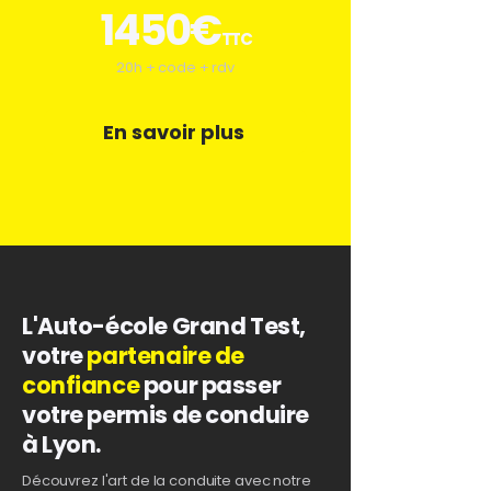
1450€
TTC
20h + code + rdv
En savoir plus
L'Auto-école Grand Test,
votre
partenaire de
confiance
pour passer
votre permis de conduire
à Lyon.
Découvrez l'art de la conduite avec notre