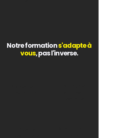
Notre formation
s'adapte à
vous
, pas l'inverse.
Échanges
Conseils de
sur vos
conduite
ressentis
Sympathie
Leçons
et respect
évolutives