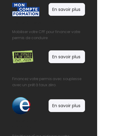
En savoir plus
Vous êtes salarié
Mobiliser votre CPF pour financer votre
permis de conduire
En savoir plus
Vous avez entre 15 et 25 ans
Financez votre permis avec souplesse
avec un prêt à taux zéro.
En savoir plus
Vous êtes demandeur
d'emploi