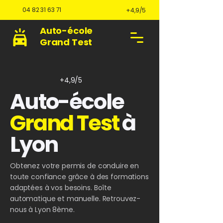
04 82 31 63 71
+4,9/5
Auto-école
Grand Test
+4,9/5
Auto-école
Grand Test
à
Lyon
Obtenez votre permis de conduire en
toute confiance grâce à des formations
adaptées à vos besoins. Boîte
automatique et manuelle. Retrouvez-
nous à Lyon 8ème.